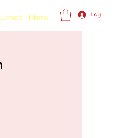
Log In
tumat
More
n