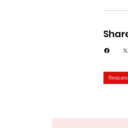
Shar
Request