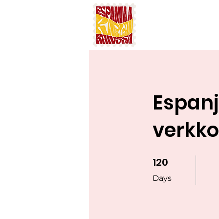
Espanj
verkko
120
120 Days
Days